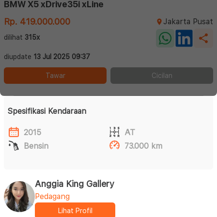
BMW X5 xDrive35i xLine
Rp. 419.000.000
Jakarta Pusat
dilihat
315x
diupdate
13 Jul 2025 09:37
Tawar
Cicilan
Spesifikasi Kendaraan
2015
AT
Bensin
73.000 km
Anggia King Gallery
Pedagang
Lihat Profil