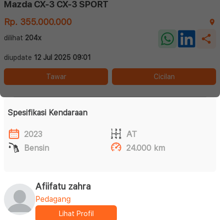
Mazda CX-3 CX-3 SPORT
Rp. 355.000.000
dilihat
204x
diupdate
12 Jul 2025 09:01
Tawar
Cicilan
Spesifikasi Kendaraan
2023
AT
Bensin
24.000 km
Afiifatu zahra
Pedagang
Lihat Profil