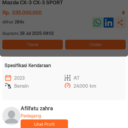
Mazda CX-3 CX-3 SPORT
Rp. 335.000.000
dilihat
284x
diupdate
28 Jul 2025 09:02
Tawar
Cicilan
Spesifikasi Kendaraan
2023
AT
Bensin
24.000 km
Afiifatu zahra
Pedagang
Lihat Profil