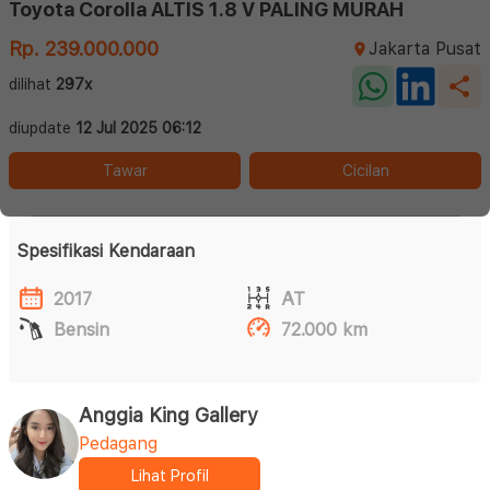
Toyota Corolla ALTIS 1.8 V PALING MURAH
Rp. 239.000.000
Jakarta Pusat
dilihat
297x
diupdate
12 Jul 2025 06:12
Tawar
Cicilan
Spesifikasi Kendaraan
2017
AT
Bensin
72.000 km
Anggia King Gallery
Pedagang
Lihat Profil