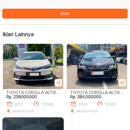
Kirim
Iklan Lainnya
TOYOTA COROLLA ALTIS V
TOYOTA COROLLA ALTIS V
Rp. 239.000.000
Rp. 395.000.000
1.8
1.8
2017
72.000
2023
11.000
Jakarta Pusat
Jakarta Pusat