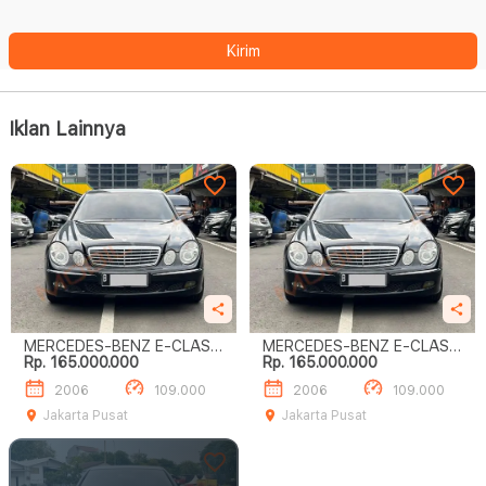
Kirim
Iklan Lainnya
MERCEDES-BENZ E-CLASS
MERCEDES-BENZ E-CLASS
Rp. 165.000.000
Rp. 165.000.000
E280
E280
2006
109.000
2006
109.000
Jakarta Pusat
Jakarta Pusat