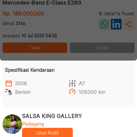
Mercedes-Benz E-Class E280
Rp. 165.000.000
Jakarta Pusat
dilihat
314x
diupdate
10 Jul 2025 04:32
Tawar
Cicilan
Spesifikasi Kendaraan
2006
AT
Bensin
109.000 km
SALSA KING GALLERY
Pedagang
Lihat Profil