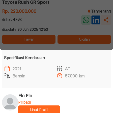
Toyota Rush GR Sport
Rp. 220.000.000
Tangerang
dilihat
476x
diupdate
30 Jun 2025 12:53
Tawar
Cicilan
Spesifikasi Kendaraan
2021
AT
Bensin
57.000 km
Elo Elo
Pribadi
Lihat Profil