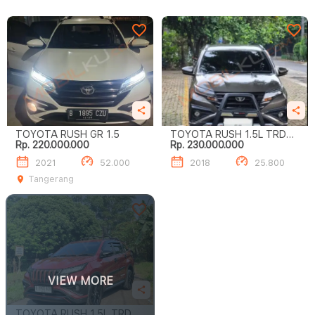
TOYOTA RUSH GR 1.5
TOYOTA RUSH 1.5L TRD
Rp. 220.000.000
Rp. 230.000.000
SPORTIVO A/T
2021
52.000
2018
25.800
Tangerang
VIEW MORE
TOYOTA RUSH 1.5L TRD