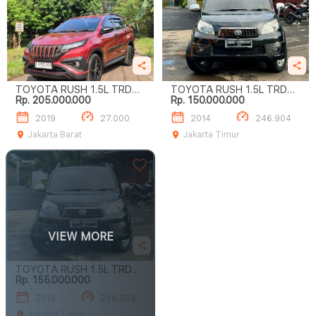
TOYOTA RUSH 1.5L TRD
TOYOTA RUSH 1.5L TRD
Rp. 205.000.000
Rp. 150.000.000
SPORTIVO A/T
SPORTIVO A/T
2019
27.000
2014
246.904
Jakarta Barat
Jakarta Timur
VIEW MORE
TOYOTA RUSH 1.5L TRD
Rp. 155.000.000
SPORTIVO A/T
2014
246.904
Jakarta Timur