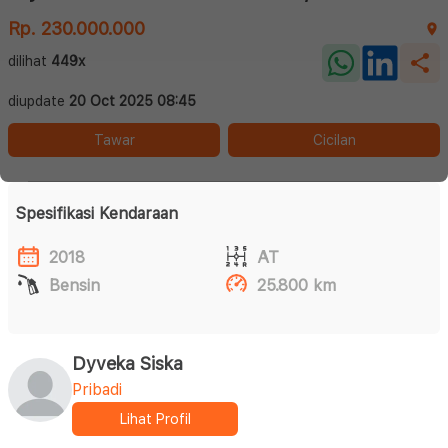
Rp. 230.000.000
dilihat
449x
diupdate
20 Oct 2025 08:45
Tawar
Cicilan
Spesifikasi Kendaraan
2018
AT
Bensin
25.800 km
Dyveka Siska
Pribadi
Lihat Profil