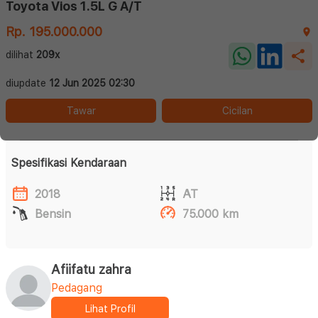
Toyota Vios 1.5L G A/T
Rp. 195.000.000
dilihat
209x
diupdate
12 Jun 2025 02:30
Tawar
Cicilan
Spesifikasi Kendaraan
2018
AT
Bensin
75.000 km
Afiifatu zahra
Pedagang
Lihat Profil