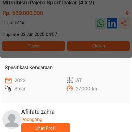
Mitsubishi Pajero Sport Dakar (4 x 2)
Rp. 539.000.000
dilihat
511x
diupdate
02 Jun 2025 04:57
Tawar
Cicilan
Spesifikasi Kendaraan
2022
AT
Solar
27.000 km
Afiifatu zahra
Pedagang
Lihat Profil