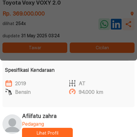
Toyota Voxy VOXY 2.0
Rp. 369.000.000
dilihat
254x
diupdate
31 May 2025 03:24
Tawar
Cicilan
Spesifikasi Kendaraan
2019
AT
Bensin
94.000 km
Afiifatu zahra
Pedagang
Lihat Profil