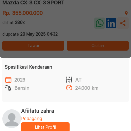
Mazda CX-3 CX-3 SPORT
Rp. 355.000.000
dilihat
286x
diupdate
28 May 2025 04:32
Tawar
Cicilan
Spesifikasi Kendaraan
2023
AT
Bensin
24.000 km
Afiifatu zahra
Pedagang
Lihat Profil