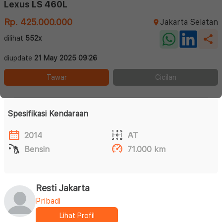
Lexus LS 460L
Rp. 425.000.000
Jakarta Selatan
dilihat
552x
diupdate
21 May 2025 09:26
Tawar
Cicilan
Spesifikasi Kendaraan
2014
AT
Bensin
71.000 km
Resti Jakarta
Pribadi
Lihat Profil