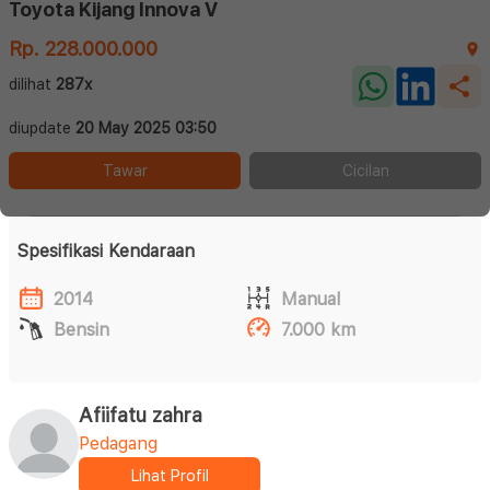
Toyota Kijang Innova V
Rp. 228.000.000
dilihat
287x
diupdate
20 May 2025 03:50
Tawar
Cicilan
Spesifikasi Kendaraan
2014
Manual
Bensin
7.000 km
Afiifatu zahra
Pedagang
Lihat Profil