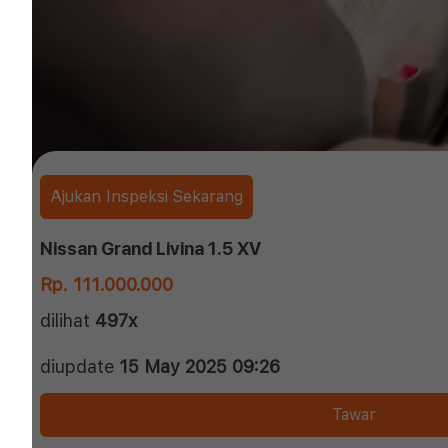
Ajukan Inspeksi Sekarang
Nissan Grand Livina 1.5 XV
Rp. 111.000.000
dilihat
497x
diupdate
15 May 2025 09:26
Tawar