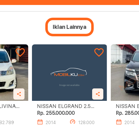
Iklan Lainnya
LIVINA
NISSAN ELGRAND 2.5
NISSAN E
HIGHWAY STAR
HIGHWAY
Rp. 255.000.000
Rp. 285.0
82.789
2014
128.000
2014