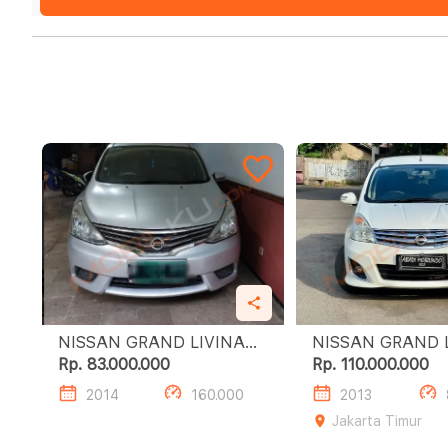
NISSAN GRAND LIVINA
NISSAN GRAND 
1.5 XV
1.5 XV
Rp. 83.000.000
Rp. 110.000.000
2014
160.000
2013
Jakarta Timur