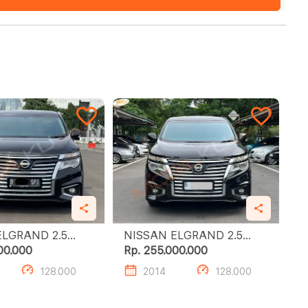
LGRAND 2.5
NISSAN ELGRAND 2.5
 STAR
HIGHWAY STAR
00.000
Rp. 255.000.000
128.000
2014
128.000