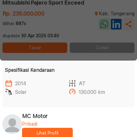
Mitsubishi Pajero Sport Exceed
Rp. 235.000.000
Kab. Tangerang
dilihat
897x
diupdate
30 Apr 2025 03:40
Tawar
Cicilan
Spesifikasi Kendaraan
2014
AT
Solar
130.000 km
MC Motor
Pribadi
Lihat Profil