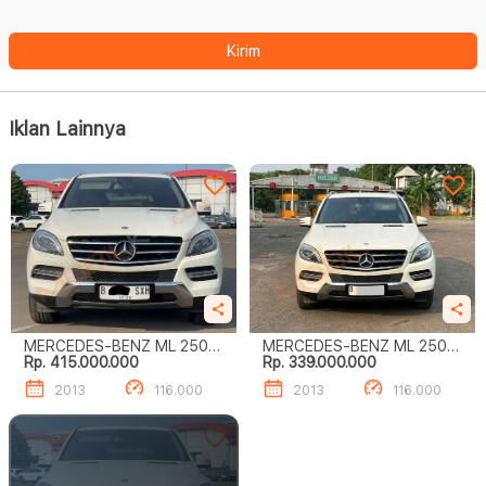
Kirim
Iklan Lainnya
MERCEDES-BENZ ML 250
MERCEDES-BENZ ML 250
Rp. 415.000.000
Rp. 339.000.000
CDI
CDI
2013
116.000
2013
116.000