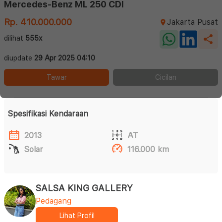
Mercedes-Benz ML 250 CDI
Rp. 410.000.000
Jakarta Pusat
dilihat
555x
diupdate
29 Apr 2025 04:10
Tawar
Cicilan
Spesifikasi Kendaraan
2013
AT
Solar
116.000 km
SALSA KING GALLERY
Pedagang
Lihat Profil