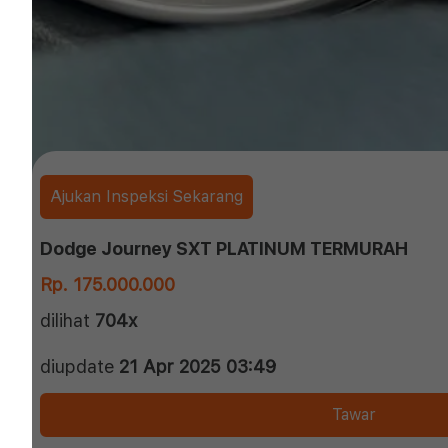
Ajukan Inspeksi Sekarang
Dodge Journey SXT PLATINUM TERMURAH
Rp. 175.000.000
dilihat
704x
diupdate
21 Apr 2025 03:49
Tawar