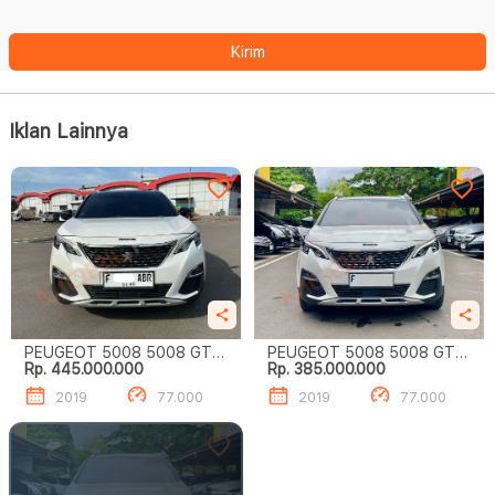
Kirim
Iklan Lainnya
PEUGEOT 5008 5008 GT
PEUGEOT 5008 5008 GT
Rp. 445.000.000
Rp. 385.000.000
LINE
LINE
2019
77.000
2019
77.000