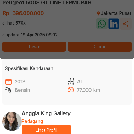
Peugeot 5008 GT LINE TERMURAH
Rp. 396.000.000
Jakarta Pusat
dilihat
570x
diupdate
19 Apr 2025 09:02
Tawar
Cicilan
Spesifikasi Kendaraan
2019
AT
Bensin
77.000 km
Anggia King Gallery
Pedagang
Lihat Profil