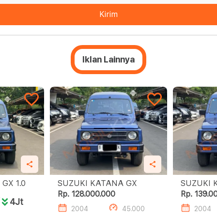
Kirim
Iklan Lainnya
SUZUKI KATANA GX 1.0
SUZUKI KATANA GX
SUZUKI K
MANUAL
Rp. 128.000.000
Rp. 139.0
0
4Jt
2004
45.000
2004