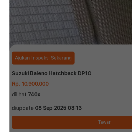
Ajukan Inspeksi Sekarang
Suzuki Baleno Hatchback DP1O
Rp. 10.900.000
dilihat
746x
diupdate
08 Sep 2025 03:13
Tawar