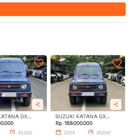
ATANA GX
SUZUKI KATANA GX
MANUAL
00.000
Rp. 189.000.000
45.000
2004
45.000