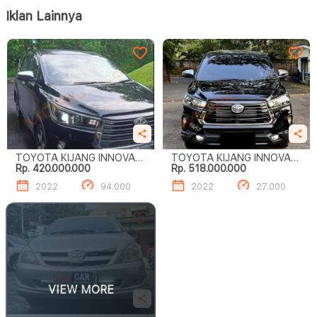
Iklan Lainnya
TOYOTA KIJANG INNOVA
TOYOTA KIJANG INNOVA
Rp. 420.000.000
Rp. 518.000.000
VENTURER
VENTURER
2022
94.000
2022
27.000
VIEW MORE