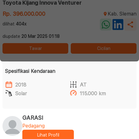
Toyota Kijang Innova Venturer
Rp. 396.000.000
Kab. Sleman
dilihat
404x
diupdate
20 Mar 2025 01:18
Tawar
Cicilan
Spesifikasi Kendaraan
2018
AT
Solar
115.000 km
GARASI
Pedagang
Lihat Profil