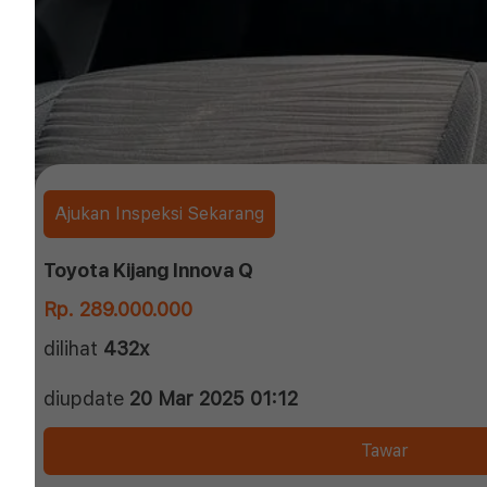
Ajukan Inspeksi Sekarang
Toyota Kijang Innova Q
Rp. 289.000.000
dilihat
432x
diupdate
20 Mar 2025 01:12
Tawar