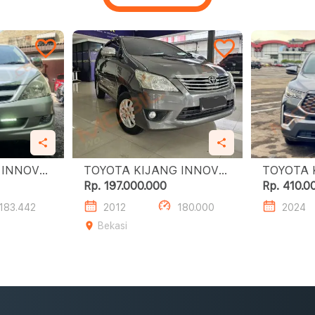
 INNOVA
TOYOTA KIJANG INNOVA
TOYOTA 
2.5L G M/T
ZENI
Rp. 197.000.000
Rp. 410.0
183.442
2012
180.000
2024
Bekasi