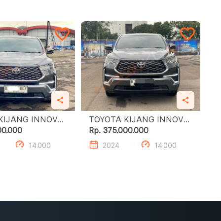
KIJANG INNOVA
TOYOTA KIJANG INNOVA
X 2.0 V CVT
ZENIX 2.0 V CVT
00.000
Rp. 375.000.000
14.000
2024
14.000