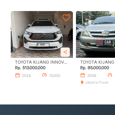
TOYOTA KIJANG INNOVA
TOYOTA KIJANG
ZENIX 2.0 Q HV CVT TSS
E
Rp. 513.000.000
Rp. 95.000.000
MODELLISTA
2024
10.000
2008
Jakarta Pusat