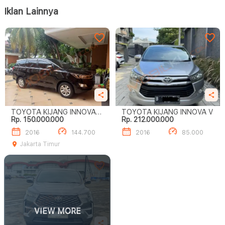
Iklan Lainnya
TOYOTA KIJANG INNOVA
TOYOTA KIJANG INNOVA V
Rp. 150.000.000
Rp. 212.000.000
2.0L V A/T
2016
144.700
2016
85.000
Jakarta Timur
VIEW MORE