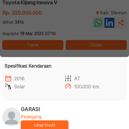
Toyota Kijang Innova V
Rp. 325.000.000
Kab. Sleman
dilihat
341x
diupdate
19 Mar 2025 07:10
Tawar
Cicilan
Spesifikasi Kendaraan
2016
AT
Solar
100.000 km
GARASI
Pedagang
Lihat Profil