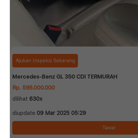
Ajukan Inspeksi Sekarang
Mercedes-Benz GL 350 CDI TERMURAH
Rp. 595.000.000
dilihat
630x
diupdate
09 Mar 2025 05:29
Tawar