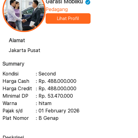
Garasi Mobilku
Pedagang
Lihat Profil
Alamat
Jakarta Pusat
Summary
Kondisi
: Second
Harga Cash
: Rp. 488.000.000
Harga Credit
: Rp. 488.000.000
Minimal DP
: Rp. 53.470.000
Warna
: hitam
Pajak s/d
: 01 February 2026
Plat Nomor
: B Genap
Deskripsi