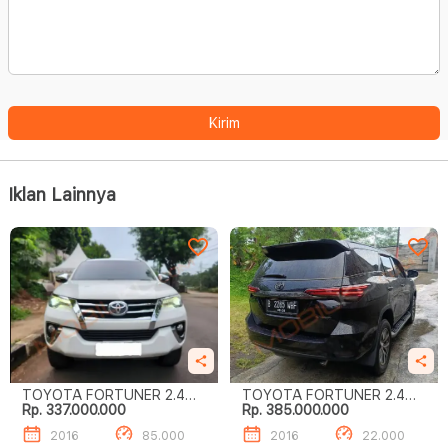
Kirim
Iklan Lainnya
TOYOTA FORTUNER 2.4
TOYOTA FORTUNER 2.4
Rp. 337.000.000
Rp. 385.000.000
VRZ
VRZ
2016
85.000
2016
22.000