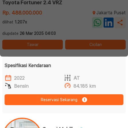
Toyota Fortuner 2.4 VRZ
Rp. 488.000.000
Jakarta Pusat
dilihat
1.207x
diupdate
26 Mar 2025 04:03
Tawar
Cicilan
Spesifikasi Kendaraan
2022
AT
Bensin
84.185 km
Reservasi Sekarang