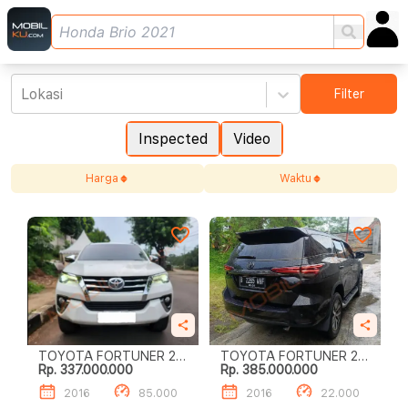
Lokasi
Filter
Inspected
Video
Harga
Waktu
TOYOTA FORTUNER 2.4
TOYOTA FORTUNER 2.4
Rp. 337.000.000
Rp. 385.000.000
VRZ
VRZ
2016
85.000
2016
22.000