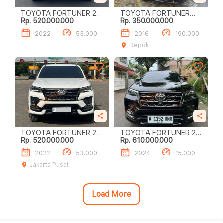
TOYOTA FORTUNER 2.8
TOYOTA FORTUNER
Rp. 520.000.000
Rp. 350.000.000
GR SPORT
2.4L G A/T (4X2)
2022
53.000
2016
190.000
Depok
TOYOTA FORTUNER 2.8
TOYOTA FORTUNER 2.8
Rp. 520.000.000
Rp. 610.000.000
GR SPORT
GR SPORT
2022
53.000
2024
15.000
Jakarta Pusat
Load More