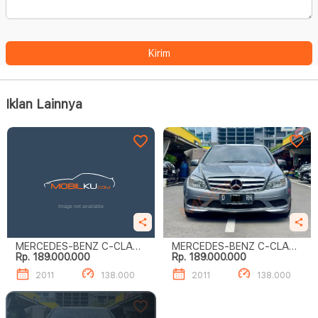
Kirim
Iklan Lainnya
MERCEDES-BENZ C-CLASS
MERCEDES-BENZ C-CLASS
Rp. 189.000.000
Rp. 189.000.000
C200 CGI
C200 CGI
2011
138.000
2011
138.000