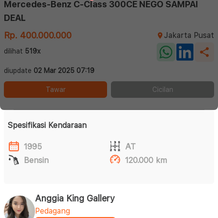
Mercedes-Benz C-Class 300CE NEGO SAMPAI
DEAL
Rp. 400.000.000
Jakarta Pusat
dilihat
519x
diupdate
02 Mar 2025 07:19
Tawar
Cicilan
Spesifikasi Kendaraan
1995
AT
Bensin
120.000 km
Anggia King Gallery
Pedagang