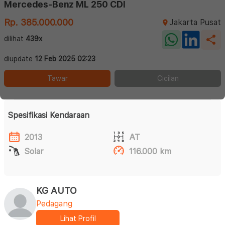
Mercedes-Benz ML 250 CDI
Rp. 385.000.000
Jakarta Pusat
dilihat
439x
diupdate
12 Feb 2025 02:23
Tawar
Cicilan
Spesifikasi Kendaraan
2013
AT
Solar
116.000 km
KG AUTO
Pedagang
Lihat Profil