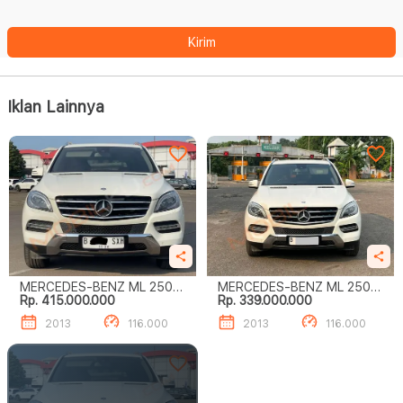
Kirim
Iklan Lainnya
MERCEDES-BENZ ML 250
MERCEDES-BENZ ML 250
Rp. 415.000.000
Rp. 339.000.000
CDI
CDI
2013
116.000
2013
116.000