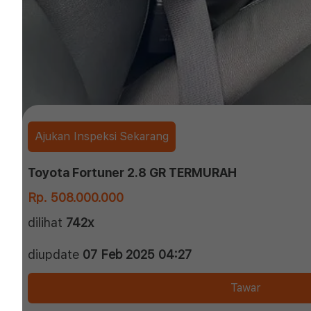
Ajukan Inspeksi Sekarang
Toyota Fortuner 2.8 GR TERMURAH
Rp. 508.000.000
dilihat
742x
diupdate
07 Feb 2025 04:27
Tawar