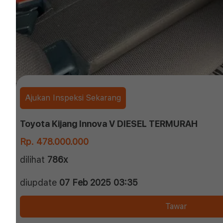
Ajukan Inspeksi Sekarang
Toyota Kijang Innova V DIESEL TERMURAH
Rp. 478.000.000
dilihat
786x
diupdate
07 Feb 2025 03:35
Tawar