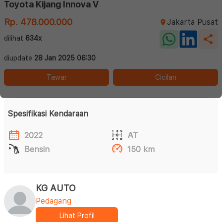
Toyota Kijang Innova V
Rp. 478.000.000
Jakarta Pusat
dilihat
634x
diupdate
28 Jan 2025 06:30
Tawar
Cicilan
Spesifikasi Kendaraan
2022
AT
Bensin
150 km
KG AUTO
Pedagang
Lihat Profil