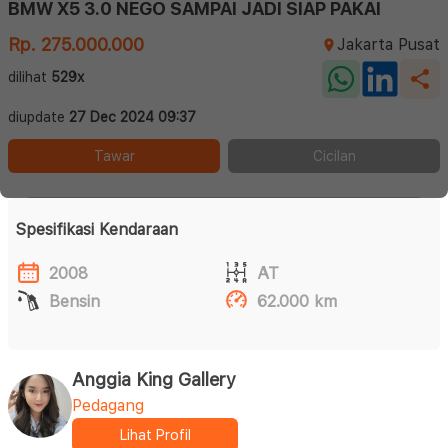
BMW X5 3.0 NEGO SAMPAI JADI SIAP PAKAI
Rp. 275.000.000
Jakarta Pusat
dilihat
529x
diupdate
27 Dec 2024 09:37
Tawar
Cicilan
Spesifikasi Kendaraan
2008
AT
Bensin
62.000 km
Anggia King Gallery
Pedagang
Lihat Profil