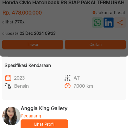
Honda Civic Hatchback RS SIAP PAKAI TERMURAH
Rp. 478.000.000
Jakarta Pusat
dilihat
770x
diupdate
23 Dec 2024 09:23
Tawar
Cicilan
Spesifikasi Kendaraan
2023
AT
Bensin
7.000 km
Anggia King Gallery
Pedagang
Lihat Profil