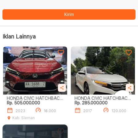
Kirim
Iklan Lainnya
HONDA CIVIC HATCHBACK
HONDA CIVIC HATCHBACK
Rp. 505.000.000
Rp. 285.000.000
RS
1.5 TURBO
2023
16.000
2017
120.000
Kab. Sleman