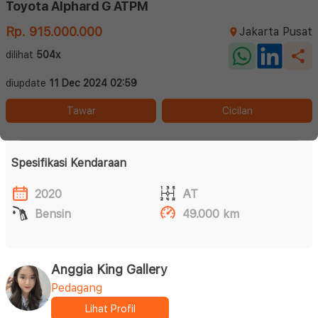
Toyota Alphard G ATPM
Rp. 915.000.000
Jakarta Pusat
dilihat
504x
diupdate
11 Dec 2024 02:59
Tawar
Cicilan
Spesifikasi Kendaraan
2020
AT
Bensin
49.000 km
Anggia King Gallery
Pedagang
Lihat Profil