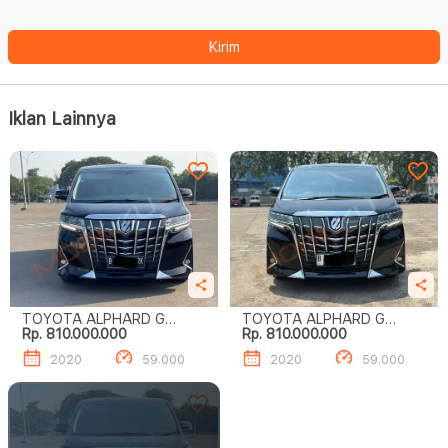
Kirim
Iklan Lainnya
TOYOTA ALPHARD G
TOYOTA ALPHARD G
Rp. 810.000.000
Rp. 810.000.000
ATPM
ATPM
2020
59.000
2020
59.000