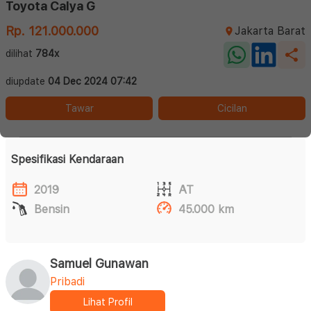
Toyota Calya G
Rp. 121.000.000
Jakarta Barat
dilihat
784x
diupdate
04 Dec 2024 07:42
Tawar
Cicilan
Spesifikasi Kendaraan
2019
AT
Bensin
45.000 km
Samuel Gunawan
Pribadi
Lihat Profil