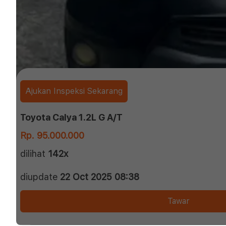
Ajukan Inspeksi Sekarang
Toyota Calya 1.2L G A/T
Rp. 95.000.000
dilihat
142x
diupdate
22 Oct 2025 08:38
Tawar