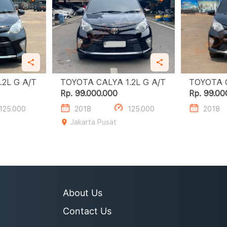
OYOTA CALYA 1.2L G A/T
TOYOTA CALYA 1.2L G A/T
Rp. 99.000.000
Rp. 99.00
125.000
2018
125.000
2018
Jakarta Pusat
About Us
Contact Us