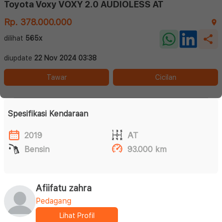
Toyota Voxy VOXY 2.0 AUDIOLESS AT
Rp. 378.000.000
dilihat
565x
diupdate
22 Nov 2024 03:38
Tawar
Cicilan
Spesifikasi Kendaraan
2019
AT
Bensin
93.000 km
Afiifatu zahra
Pedagang
Lihat Profil