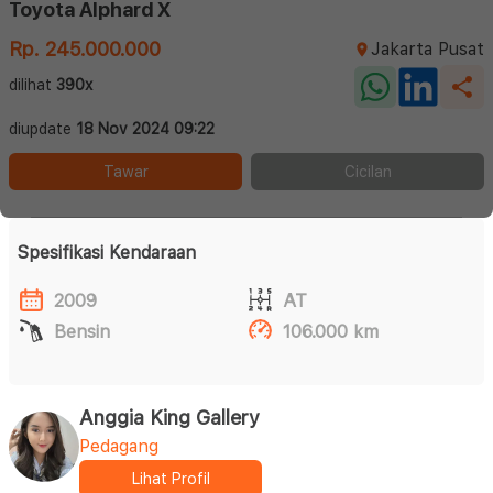
Toyota Alphard X
Rp. 245.000.000
Jakarta Pusat
dilihat
390x
diupdate
18 Nov 2024 09:22
Tawar
Cicilan
Spesifikasi Kendaraan
2009
AT
Bensin
106.000 km
Anggia King Gallery
Pedagang
Lihat Profil