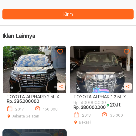
Kirim
Iklan Lainnya
TOYOTA ALPHARD 2.5L X
TOYOTA ALPHARD 2.5L X
Rp. 385.000.000
A/T
A/T
Rp. 400.000.000
20Jt
Rp. 380.000.000
2017
150.000
2018
35.000
Jakarta Selatan
Bekasi