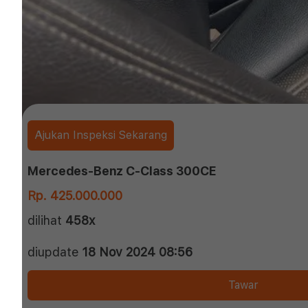
Ajukan Inspeksi Sekarang
Mercedes-Benz C-Class 300CE
Rp. 425.000.000
dilihat
458x
diupdate
18 Nov 2024 08:56
Tawar