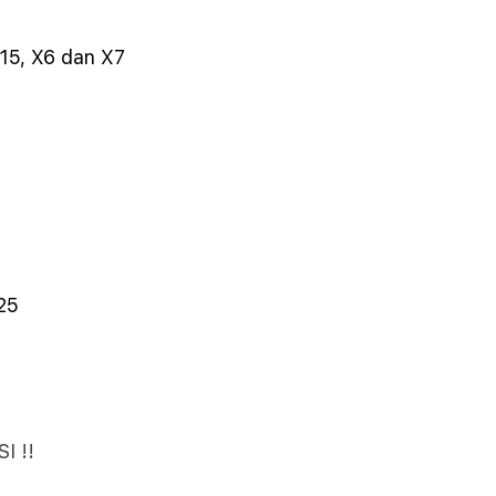
15, X6 dan X7
25
I !!