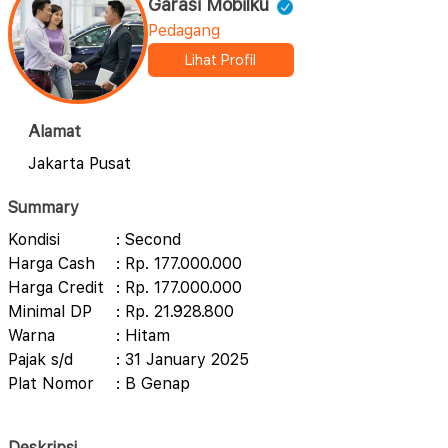
Garasi Mobilku
Pedagang
Lihat Profil
Alamat
Jakarta Pusat
Summary
Kondisi
: Second
Harga Cash
: Rp. 177.000.000
Harga Credit
: Rp. 177.000.000
Minimal DP
: Rp. 21.928.800
Warna
: Hitam
Pajak s/d
: 31 January 2025
Plat Nomor
: B Genap
Deskripsi