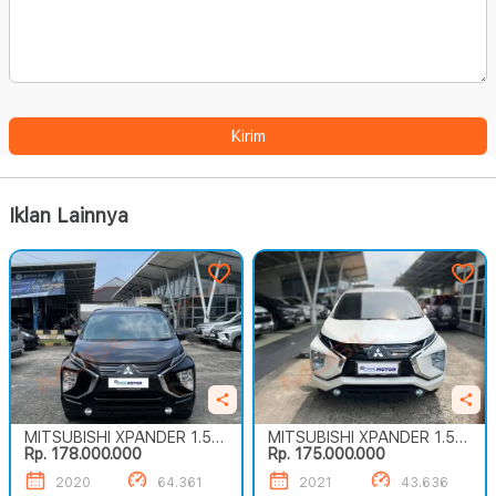
Kirim
Iklan Lainnya
MITSUBISHI XPANDER 1.5L
MITSUBISHI XPANDER 1.5L
Rp. 178.000.000
Rp. 175.000.000
EXCEED A/T
EXCEED A/T
2020
64.361
2021
43.636