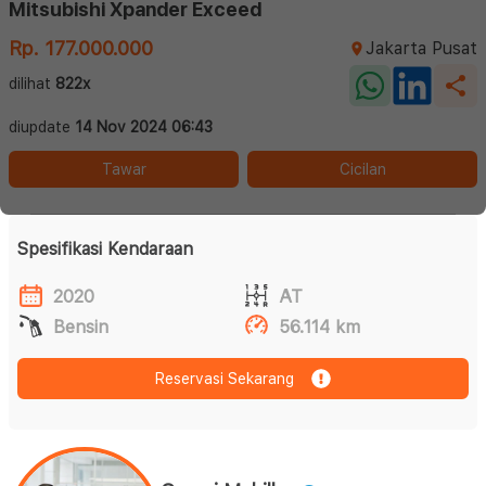
Mitsubishi Xpander Exceed
Rp. 177.000.000
Jakarta Pusat
dilihat
822x
diupdate
14 Nov 2024 06:43
Tawar
Cicilan
Spesifikasi Kendaraan
2020
AT
Bensin
56.114 km
Reservasi Sekarang