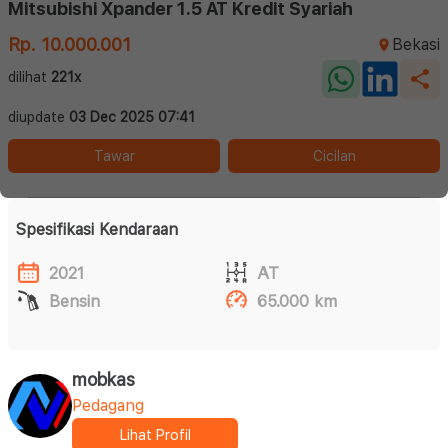
Mitsubishi Xpander 1.5 AT Kredit Syariah
Rp. 10.000.001
Bekasi
dilihat
221x
diupdate
03 Dec 2025 07:41
Tawar
Cicilan
Spesifikasi Kendaraan
2021
AT
Bensin
65.000 km
mobkas
Pedagang
Lihat Profil