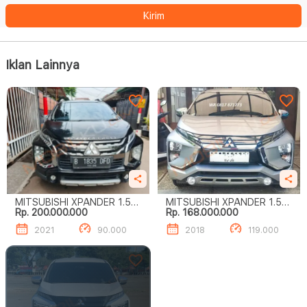
Kirim
Iklan Lainnya
MITSUBISHI XPANDER 1.5
MITSUBISHI XPANDER 1.5L
Rp. 200.000.000
Rp. 168.000.000
CROSS
ULTIMATE A/T
2021
90.000
2018
119.000