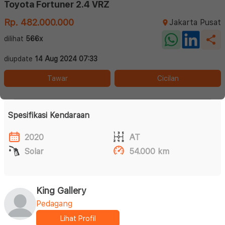
Toyota Fortuner 2.4 VRZ
Rp. 482.000.000
Jakarta Pusat
dilihat
566x
diupdate
14 Aug 2024 07:33
Tawar
Cicilan
Spesifikasi Kendaraan
2020
AT
Solar
54.000 km
King Gallery
Pedagang
Lihat Profil