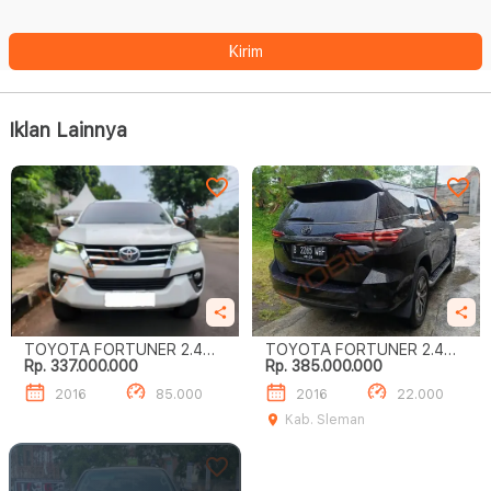
Kirim
Iklan Lainnya
TOYOTA FORTUNER 2.4
TOYOTA FORTUNER 2.4
Rp. 337.000.000
Rp. 385.000.000
VRZ
VRZ
2016
85.000
2016
22.000
Kab. Sleman