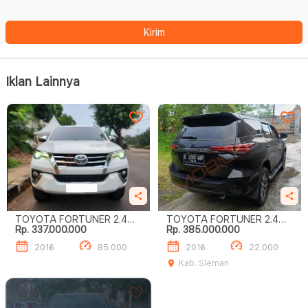
Kirim
Iklan Lainnya
TOYOTA FORTUNER 2.4
TOYOTA FORTUNER 2.4
Rp. 337.000.000
Rp. 385.000.000
VRZ
VRZ
2016
85.000
2016
22.000
Kab. Sleman