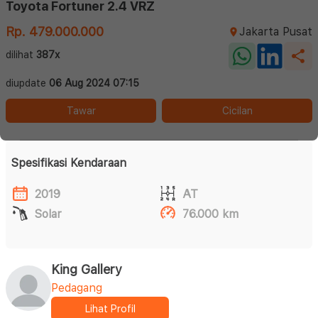
Toyota Fortuner 2.4 VRZ
Rp. 479.000.000
Jakarta Pusat
dilihat
387x
diupdate
06 Aug 2024 07:15
Tawar
Cicilan
Spesifikasi Kendaraan
2019
AT
Solar
76.000 km
King Gallery
Pedagang
Lihat Profil