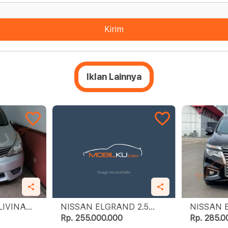
Kirim
Iklan Lainnya
LIVINA
NISSAN ELGRAND 2.5
NISSAN E
HIGHWAY STAR
HIGHWAY
Rp. 255.000.000
Rp. 285.0