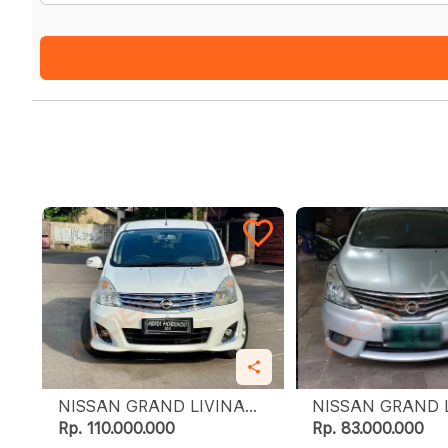
NISSAN GRAND LIVINA
NISSAN GRAND 
1.5 XV
1.5 XV
Rp. 110.000.000
Rp. 83.000.000