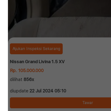
Ajukan Inspeksi Sekarang
Nissan Grand Livina 1.5 XV
Rp. 105.000.000
dilihat
856x
diupdate
22 Jul 2024 05:10
Tawar