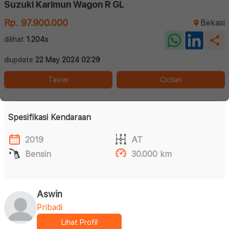
Suzuki Karimun Wagon R GL
Rp. 97.900.000
Bekasi
dilihat
1.204x
diupdate
22 May 2024 02:29
Tawar
Cicilan
Spesifikasi Kendaraan
2019
AT
Bensin
30.000 km
Aswin
Pribadi
Lihat Profil