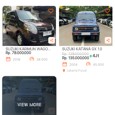
SUZUKI KARIMUN WAGON
SUZUKI KATANA GX 1.0
Rp. 78.000.000
R 1.0L GL M/T
Rp. 139.000.000
4Jt
Rp. 135.000.000
2018
26.000
2004
45.000
Jakarta Pusat
VIEW MORE