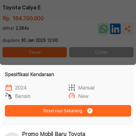
Toyota Calya E
Rp. 164.700.000
dilihat
2.264x
diupdate
30 Jan 2025 12:00
Tawar
Cicilan
Spesifikasi Kendaraan
2024
Manual
Bensin
New
Reservasi Sekarang
Promo Mobil Baru Toyota