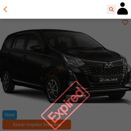
Expired
New
Ajukan Inspeksi Sekarang