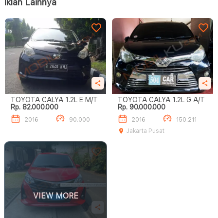
Iklan Lainnya
TOYOTA CALYA 1.2L E M/T
TOYOTA CALYA 1.2L G A/T
Rp. 82.000.000
Rp. 90.000.000
2016
90.000
2016
150.211
Jakarta Pusat
VIEW MORE