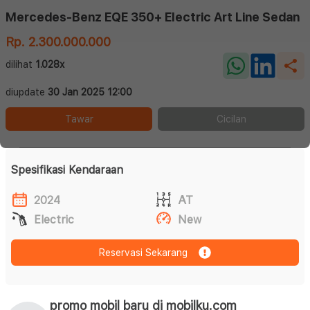
Mercedes-Benz EQE 350+ Electric Art Line Sedan
Rp. 2.300.000.000
dilihat
1.028x
diupdate
30 Jan 2025 12:00
Tawar
Cicilan
Spesifikasi Kendaraan
2024
AT
Electric
New
Reservasi Sekarang
promo mobil baru di mobilku.com