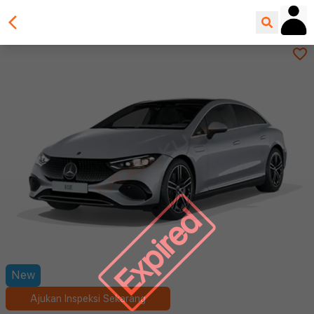
Expired
New
Ajukan Inspeksi Sekarang