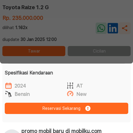
Toyota Raize 1.2 G
Rp. 235.000.000
dilihat
1.162x
diupdate
30 Jan 2025 12:00
Tawar
Cicilan
Spesifikasi Kendaraan
2024
AT
Bensin
New
Reservasi Sekarang
promo mobil baru di mobilku.com