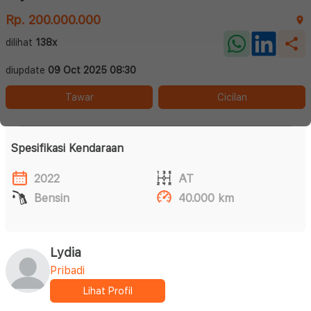
Rp. 200.000.000
dilihat
138x
diupdate
09 Oct 2025 08:30
Tawar
Cicilan
Spesifikasi Kendaraan
2022
AT
Bensin
40.000 km
Lydia
Pribadi
Lihat Profil