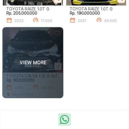
TOYOTA RAIZE 1.0T G
TOYOTA RAIZE 1.0T G
Rp. 205.000.000
Rp. 190.000.000
2022
17.000
2021
40.000
VIEW MORE
TOYOTA CALYA 1.2L G A/T
Rp. 90.000.000
2016
150.211
Jakarta Pusat