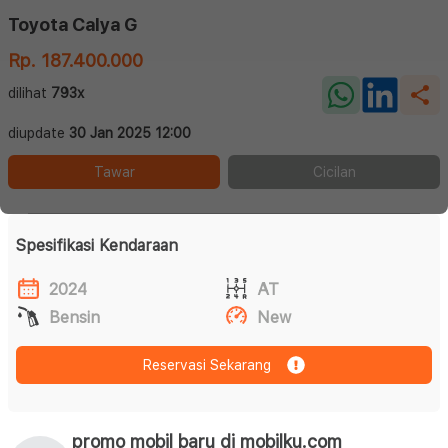
Toyota Calya G
Rp. 187.400.000
dilihat
793x
diupdate
30 Jan 2025 12:00
Tawar
Cicilan
Spesifikasi Kendaraan
2024
AT
Bensin
New
Reservasi Sekarang
promo mobil baru di mobilku.com