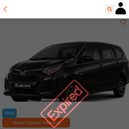
Expired
New
Ajukan Inspeksi Sekarang