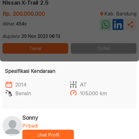
Nissan X-Trail 2.5
Rp. 200.000.000
Kab. Bandung
dilihat
454x
diupdate
20 Nov 2023 06:13
Tawar
Cicilan
Spesifikasi Kendaraan
2014
AT
Bensin
105.000 km
Sonny
Pribadi
Lihat Profil